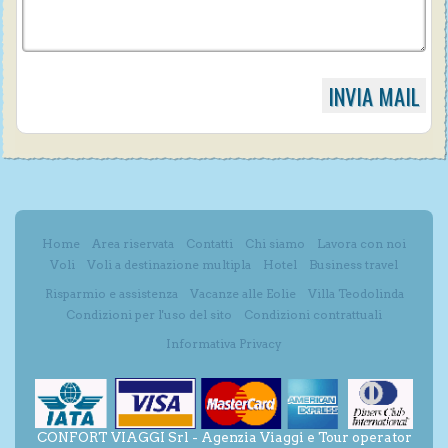
Home
Area riservata
Contatti
Chi siamo
Lavora con noi
Voli
Voli a destinazione multipla
Hotel
Business travel
Risparmio e assistenza
Vacanze alle Eolie
Villa Teodolinda
Condizioni per l'uso del sito
Condizioni contrattuali
Informativa Privacy
CONFORT VIAGGI Srl - Agenzia Viaggi e Tour operator