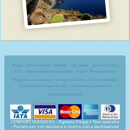
Home
Area riservata
Contatti
Chi siamo
Lavora con noi
Voli
Voli a destinazione multipla
Hotel
Business travel
Risparmio e assistenza
Vacanze alle Eolie
Villa Teodolinda
Condizioni per l'uso del sito
Condizioni contrattuali
Informativa Privacy
CONFORT VIAGGI Srl - Agenzia Viaggi e Tour operator
- Portale per voli business e ricerca voli a destinazione