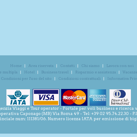
Home
Area riservata
Contatti
Chi siamo
Lavora con noi
e multipla
Hotel
Business travel
Risparmio e assistenza
Vacanze 
Condizioni per l'uso del sito
Condizioni contrattuali
Informativa Pri
ia Viaggi e Tour operator - Portale per voli business e ricerca v
operativa Caponago (MB) Via Roma 49 - Tel: +39 02 95.74.22.30 - P
inciale num: 111381/06. Numero licenza IATA per emissione di bigli