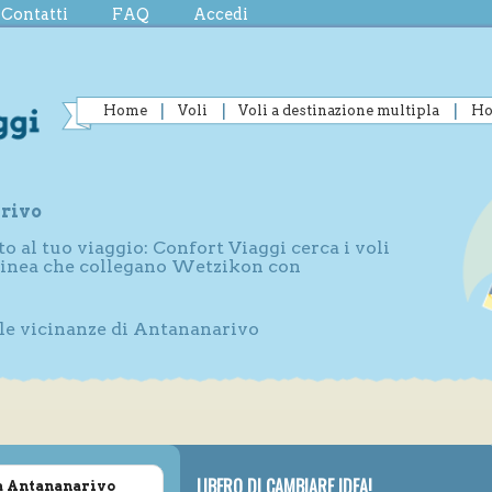
Contatti
FAQ
Accedi
Home
Voli
Voli a destinazione multipla
Ho
rivo
to al tuo viaggio: Confort Viaggi cerca i voli
 linea che collegano Wetzikon con
lle vicinanze di Antananarivo
LIBERO DI CAMBIARE IDEA!
a Antananarivo