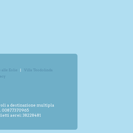
alle Eolie
Villa Teodolinda
vacy
oli a destinazione multipla
.I. 00877370965
etti aerei: 38228481