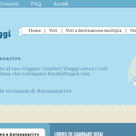
Contatti
FAQ
Accedi
Home
Voli
Voli a destinazione multipla
Ho
nanarivo
to al tuo viaggio: Confort Viaggi cerca i voli
 linea che collegano Sindelfingen con
lle vicinanze di Antananarivo
LIBERO DI CAMBIARE IDEA!
gen a Antananarivo