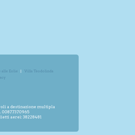
alle Eolie
Villa Teodolinda
vacy
oli a destinazione multipla
.I. 00877370965
etti aerei: 38228481