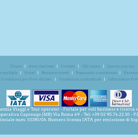
Home
Area riservata
Contatti
Chi siamo
Lavora con noi
e multipla
Hotel
Business travel
Risparmio e assistenza
Vacanze 
Condizioni per l'uso del sito
Condizioni contrattuali
Informativa Pri
ia Viaggi e Tour operator - Portale per voli business e ricerca v
operativa Caponago (MB) Via Roma 49 - Tel: +39 02 95.74.22.30 - P
inciale num: 111381/06. Numero licenza IATA per emissione di bigli