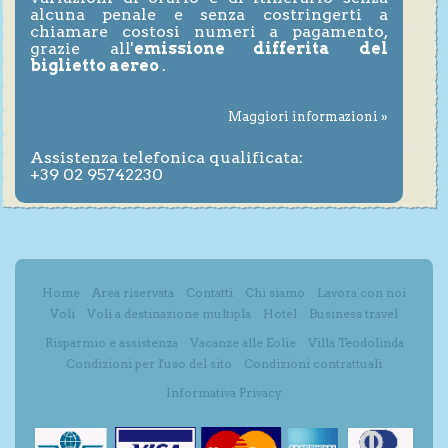
alcuna penale e senza costringerti a
chiamare costosi numeri a pagamento,
grazie all'
emissione differita del
biglietto aereo
.
Maggiori informazioni »
Assistenza telefonica qualificata:
+39 02 95742230
Home
Area riservata
Contatti
Chi siamo
Lavora con noi
Voli
Voli a destinazione multipla
Hotel
Business travel
Risparmio e assistenza
Vacanze alle Eolie
Villa Teodolinda
Condizioni per l'uso del sito
Condizioni contrattuali
Informativa Privacy